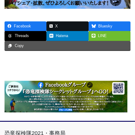
Facebook
X
Bluesky
Hatena
LINE
Threads
Copy
恐竜探検隊2021・事務局