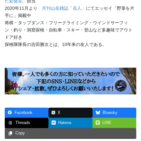
た彩発見」
担当
2020年11月より
月刊山岳雑誌「岳人」
にてエッセイ「野筆を片
手に」掲載中
将棋・タップダンス・フリークライミング・ウインドサーフィ
ン・釣り・洞窟探検・自転車・スキー・登山など多趣味でアウト
ドア好き
探検隊隊長の吉田勝次とは、10年来の友人である。
Facebook
X
Bluesky
Hatena
LINE
Threads
Copy