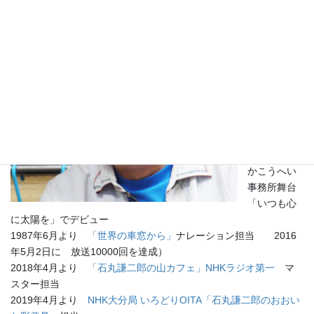
俳優 TVド
ラマ、映
画、舞台で
活躍する傍
ら、ナレー
ターや執筆
活動も行
う。
1978年 つ
かこうへい
事務所舞台
「いつも心
に太陽を」でデビュー
1987年6月より
「世界の車窓から」
ナレーション担当 2016
年5月2日に 放送10000回を達成）
2018年4月より
「石丸謙二郎の山カフェ」​​NHKラジオ第一
マ
スター担当
2019年4月より
NHK大分局 いろどりOITA「石丸謙二郎のおおい