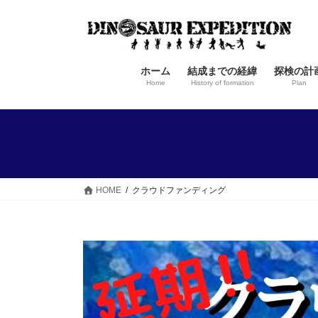
コ
ナ
ン
ビ
テ
ゲ
ン
ー
ホーム
結成までの経緯
探検の計
ツ
シ
Home
History of formation
Plan
へ
ョ
ス
ン
キ
に
ッ
移
プ
動
HOME
クラウドファンディング