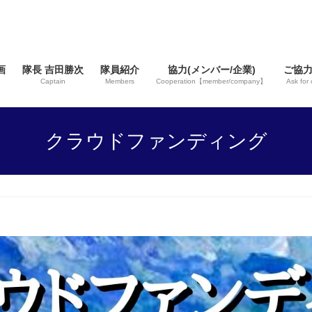
画
隊長 吉田勝次
隊員紹介
協力(メンバー/企業)
ご協
Captain
Members
Cooperation【member/company】
Ask for
クラウドファンディング