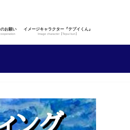
力のお願い
イメージキャラクター『テプイくん』
 cooperation
Image character【Tepui kun】